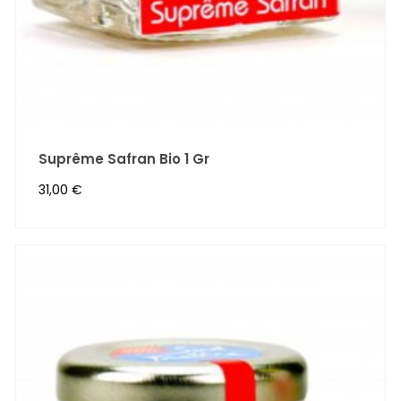
Suprême Safran Bio 1 Gr
Prix
31,00 €