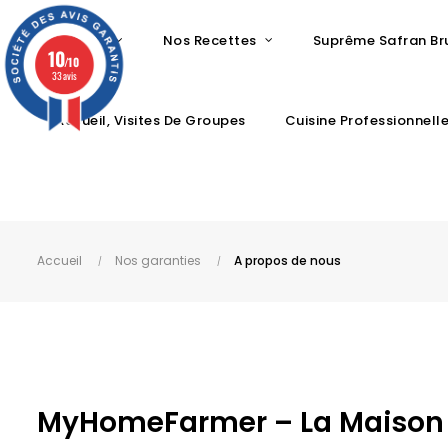
Accueil
Nos Recettes
Suprême Safran Br
10
/10
33 avis
Accueil, Visites De Groupes
Cuisine Professionnell
Accueil
Nos garanties
A propos de nous
MyHomeFarmer – La Maison 