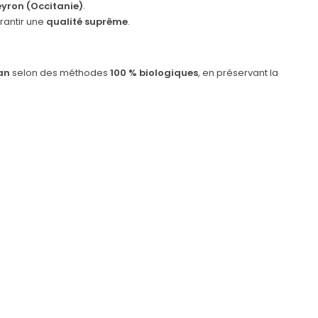
eyron (Occitanie)
.
arantir une
qualité suprême
.
an
selon des méthodes
100 % biologiques
, en préservant la