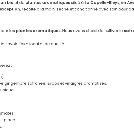
ran bio
et de
plantes aromatiques
situé à
La Capelle-Bleys, en Av
’exception
, récolté à la main, séché et conditionné avec soin pour g
pour les
plantes aromatiques
. Nous avons choisi de cultiver le
safr
de savoir-faire local et de qualité.
verez :
n).
ée gingembre safranée
,
sirops et vinaigres aromatisés
.
 unique.
igmates.
ur place.
s.