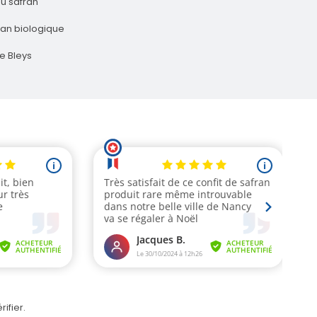
du safran
ran biologique
e Bleys
rifier
.