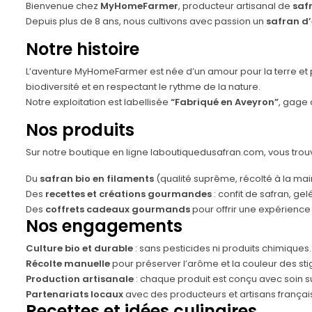
Bienvenue chez
MyHomeFarmer
, producteur artisanal de
saf
Depuis plus de 8 ans, nous cultivons avec passion un
safran d
Notre histoire
L’aventure MyHomeFarmer est née d’un amour pour la terre et 
biodiversité et en respectant le rythme de la nature.
Notre exploitation est labellisée
“Fabriqué en Aveyron”
, gage 
Nos produits
Sur notre boutique en ligne
laboutiquedusafran.com
, vous trou
Du
safran bio en filaments
(qualité suprême, récolté à la mai
Des
recettes et créations gourmandes
:
confit de safran
,
gel
Des
coffrets cadeaux gourmands
pour offrir une expérience
Nos engagements
Culture bio et durable
: sans pesticides ni produits chimiques.
Récolte manuelle
pour préserver l’arôme et la couleur des st
Production artisanale
: chaque produit est conçu avec soin s
Partenariats locaux
avec des producteurs et artisans françai
Recettes et idées culinaires