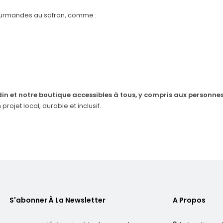
ourmandes au safran
, comme :
din et notre boutique accessibles à tous, y compris aux personnes
projet local, durable et inclusif.
S'abonner À La Newsletter
A Propos