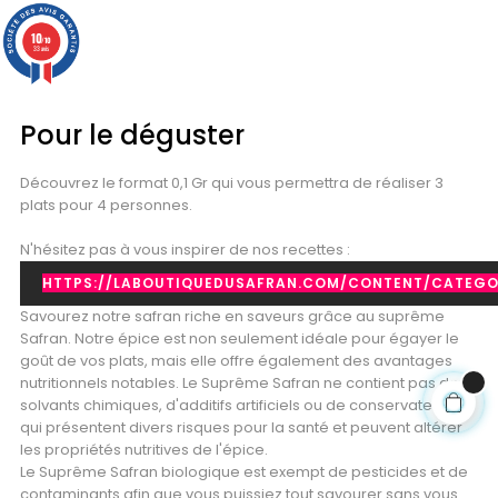
10
/10
33 avis
Pour le déguster
Découvrez le format 0,1 Gr qui vous permettra de réaliser 3
plats pour 4 personnes.
N'hésitez pas à vous inspirer de nos recettes :
HTTPS://LABOUTIQUEDUSAFRAN.COM/CONTENT/CATEGO
Savourez notre safran riche en saveurs grâce au suprême
Safran. Notre épice est non seulement idéale pour égayer le
goût de vos plats, mais elle offre également des avantages
nutritionnels notables. Le Suprême Safran ne contient pas de
solvants chimiques, d'additifs artificiels ou de conservateurs
qui présentent divers risques pour la santé et peuvent altérer
les propriétés nutritives de l'épice.
Le Suprême Safran biologique est exempt de pesticides et de
contaminants afin que vous puissiez tout savourer sans vous