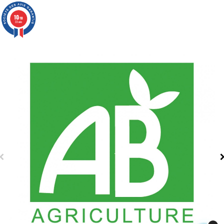
10
/10
33 avis